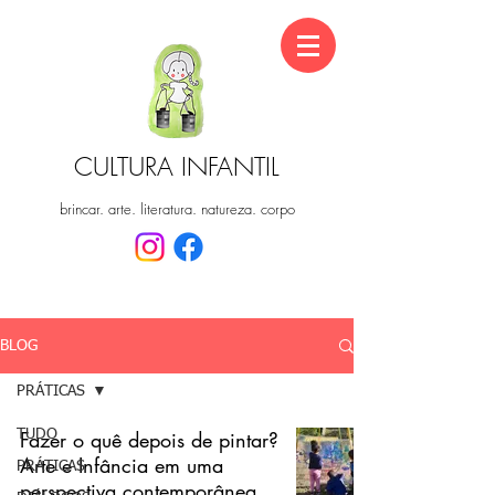
CULTURA INFANTIL
brincar. arte. literatura. natureza. corpo
BLOG
PRÁTICAS
TUDO
Fazer o quê depois de pintar?
Arte e Infância em uma
PRÁTICAS
perspectiva contemporânea